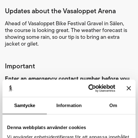
Updates about the Vasaloppet Arena
Ahead of Vasaloppet Bike Festival Gravel in Sälen,
the course is looking great. The weather forecast is
showing some rain, so our tip is to bring an extra
jacket or gilet.
Important
Enter an emergency contact number before you
start your race.
Before your race, enter the name and phone number
of the person we can contact if something happens
to you. Previously this information was written by
Samtycke
Information
Om
hand on a sticker inside of your start number, but
now only digital registration applies. Except for
Vasastafetten, Vasaloppet Bike Festival gravel and
Denna webbplats använder cookies
Vasaloppet Bike Festival XCC ungdom where you
Vi använder enhetsidentifierare för att anpassa innehållet