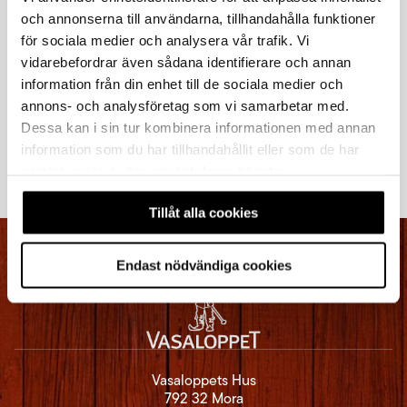
must fill in your details on your number bib.
och annonserna till användarna, tillhandahålla funktioner
Enter contact number here
för sociala medier och analysera vår trafik. Vi
vidarebefordrar även sådana identifierare och annan
information från din enhet till de sociala medier och
The page was updated: August 4, 2026
annons- och analysföretag som vi samarbetar med.
Dessa kan i sin tur kombinera informationen med annan
information som du har tillhandahållit eller som de har
samlat in när du har använt deras tjänster.
Tillåt alla cookies
Endast nödvändiga cookies
Vasaloppets Hus
792 32 Mora