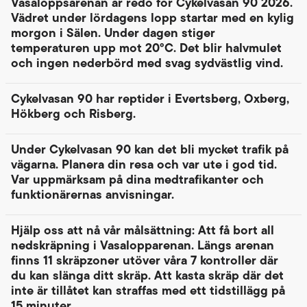
Vasaloppsarenan är redo för Cykelvasan 90 2026.
Vädret under lördagens lopp startar med en kylig
morgon i Sälen. Under dagen stiger
temperaturen upp mot 20°C. Det blir halvmulet
och ingen nederbörd med svag sydvästlig vind.
Cykelvasan 90 har reptider i Evertsberg, Oxberg,
Hökberg och Risberg.
Under Cykelvasan 90 kan det bli mycket trafik på
vägarna. Planera din resa och var ute i god tid.
Var uppmärksam på dina medtrafikanter och
funktionärernas anvisningar.
Hjälp oss att nå vår målsättning: Att få bort all
nedskräpning i Vasalopparenan. Längs arenan
finns 11 skräpzoner utöver våra 7 kontroller där
du kan slänga ditt skräp. Att kasta skräp där det
inte är tillåtet kan straffas med ett tidstillägg på
15 minuter.