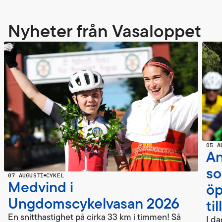
Nyheter från Vasaloppet
05 A
An
so
07 AUGUSTI
CYKEL
Medvind i
öp
Ungdomscykelvasan 2026
ti
En snitthastighet på cirka 33 km i timmen! Så
I d