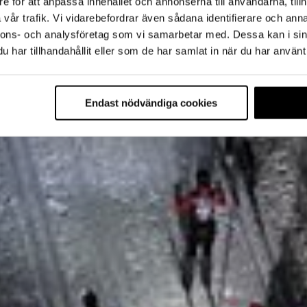
e för att anpassa innehållet och annonserna till användarna, tillh
vår trafik. Vi vidarebefordrar även sådana identifierare och anna
nnons- och analysföretag som vi samarbetar med. Dessa kan i sin
har tillhandahållit eller som de har samlat in när du har använt 
Endast nödvändiga cookies