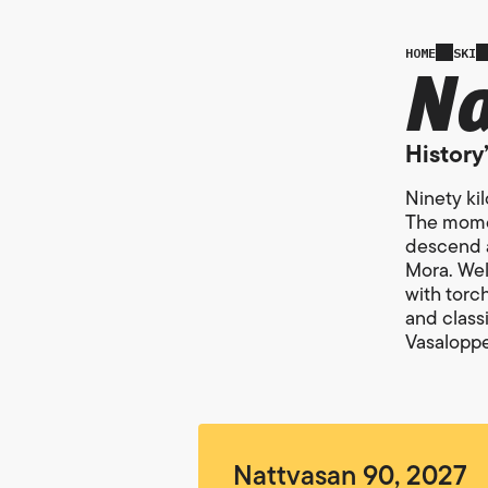
Na
HOME
SKI
History
Ninety ki
The momen
descend a
Mora. Wel
with torch
and classi
Vasaloppe
Nattvasan 90, 2027