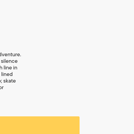
adventure.
 silence
 line in
 lined
o; skate
or