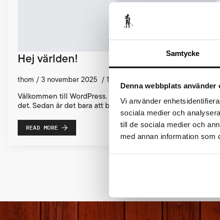
Samtycke
Hej världen!
thom
3 november 2025
1 kommentar
Denna webbplats använder 
Välkommen till WordPress. Detta är ditt första inlägg. Du kan 
Vi använder enhetsidentifierar
det. Sedan är det bara att börja skriva!
sociala medier och analysera 
till de sociala medier och a
READ MORE
med annan information som du 