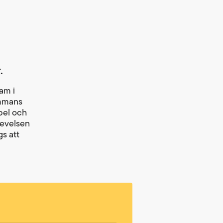
r.
am i
ammans
bel och
levelsen
gs att