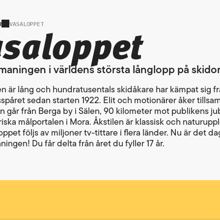
saloppet
R
VASALOPPET
maningen i världens största långlopp på skido
en är lång och hundratusentals skidåkare har kämpat sig fr
spåret sedan starten 1922. Elit och motionärer åker tills
n går från Berga by i Sälen, 90 kilometer mot publikens ju
riska målportalen i Mora. Åkstilen är klassisk och naturupp
ppet följs av miljoner tv-tittare i flera länder. Nu är det da
ingen! Du får delta från året du fyller 17 år.