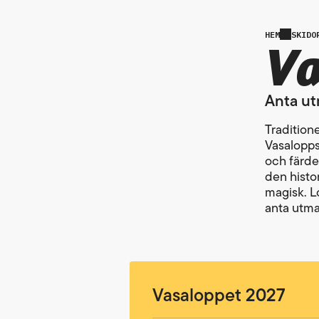
Va
HEM
SKIDO
Anta ut
Tradition
Vasalopps
och färde
den histo
magisk. Lo
anta utman
Vasaloppet 2027