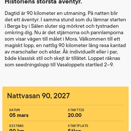
Historiens största äventyr.
Dagtid är 90 kilometer en utmaning. På natten blir
det ett äventyr. I samma stund som du lämnar starten
i Berga by i Sälen sluter sig mörkret och tystnaden
omkring dig. Nu är det stjärnorna och pannlamporna
som visar vägen till målet i Mora. Välkommen till ett
magiskt lopp, en nattlig 90 kilometer lång resa kantad
av marschaller och eldar. Åk individuellt eller i par,
både klassisk stil och skejt är tillåtet. Loppet räknas
som seedningslopp till Vasaloppets startled 2–9.
Nattvasan 90, 2027
DATUM
STARTTID
05 mars
20.00
DISTANS
STARTPLATS
90 km
Sälen