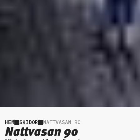
HEM
SKIDOR
NATTVASAN 90
Nattvasan 90