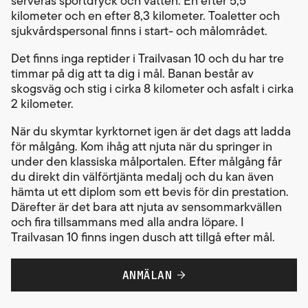
serveras sportdryck och vatten. En efter 5,5
kilometer och en efter 8,3 kilometer. Toaletter och
sjukvårdspersonal finns i start- och målområdet.
Det finns inga reptider i Trailvasan 10 och du har tre
timmar på dig att ta dig i mål. Banan består av
skogsväg och stig i cirka 8 kilometer och asfalt i cirka
2 kilometer.
När du skymtar kyrktornet igen är det dags att ladda
för målgång. Kom ihåg att njuta när du springer in
under den klassiska målportalen. Efter målgång får
du direkt din välförtjänta medalj och du kan även
hämta ut ett diplom som ett bevis för din prestation.
Därefter är det bara att njuta av sensommarkvällen
och fira tillsammans med alla andra löpare. I
Trailvasan 10 finns ingen dusch att tillgå efter mål.
Varje målgång är en seger. Vi ses i spåret!
ANMÄLAN