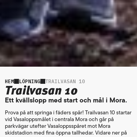
HEM
LÖPNING
TRAILVASAN 10
Trailvasan 10
Ett kvällslopp med start och mål i Mora.
Prova på att springa i fäders spår! Trailvasan 10 startar
vid Vasaloppsmålet i centrala Mora och går på
parkvägar utefter Vasaloppsspåret mot Mora
skidstadion med fina öppna tallhedar. Vidare ner på