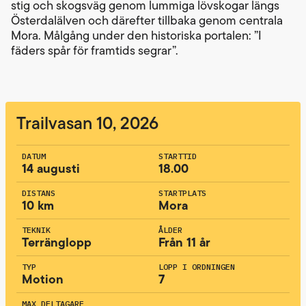
stig och skogsväg genom lummiga lövskogar längs
Österdalälven och därefter tillbaka genom centrala
Mora. Målgång under den historiska portalen: ”I
fäders spår för framtids segrar”.
Trailvasan 10, 2026
DATUM
STARTTID
14 augusti
18.00
DISTANS
STARTPLATS
10 km
Mora
TEKNIK
ÅLDER
Terränglopp
Från 11 år
TYP
LOPP I ORDNINGEN
Motion
7
MAX DELTAGARE