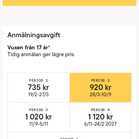
Anmälningsavgift
Vuxen från 17 år
*
Tidig anmälan ger lägre pris.
PERIOD 1
PERIOD 2
735 kr
920 kr
19/2-27/3
28/3-10/9
PERIOD 3
PERIOD 4
1 020 kr
1 120 kr
11/9-5/11
6/11-24/2 2027