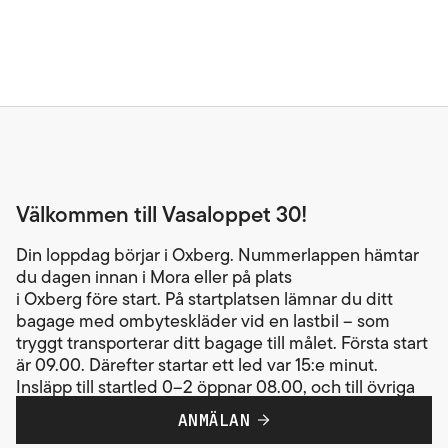
Välkommen till Vasaloppet 30!
Din loppdag börjar i Oxberg. Nummerlappen hämtar
du dagen innan i Mora eller på plats
i Oxberg före start. På startplatsen lämnar du ditt
bagage med ombyteskläder vid en lastbil – som
tryggt transporterar ditt bagage till målet. Första start
är 09.00. Därefter startar ett led var 15:e minut.
Insläpp till startled 0–2 öppnar 08.00, och till övriga
startled 45 minuter före respektive start. Din tid
ANMÄLAN
startar när du passerar startlinjen.