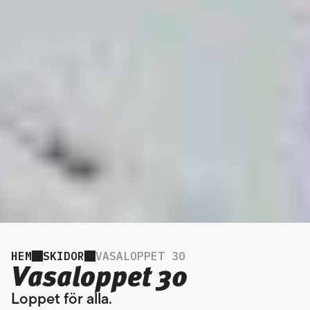
HEM
SKIDOR
VASALOPPET 30
Vasaloppet 30
Loppet för alla.