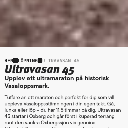
HEM
LÖPNING
ULTRAVASAN 45
Ultravasan 45
Upplev ett ultramaraton på historisk
Vasaloppsmark.
Tuffare än ett maraton och perfekt för dig som vill
uppleva Vasaloppsstämningen i din egen takt. Gå,
lunka eller löp – du har 11,5 timmar på dig. Ultravasan
45 startar i Oxberg och går först i kuperad terräng
runt den vackra Oxbergssjön via genuina