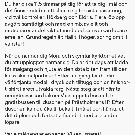
Du har cirka 11,5 timmar på dig för att ta dig i mål och
det finns reptider, ett klockslag för sista passering,
vid två kontroller: Hökberg och Eldris. Flera löplopp
avgörs samtidigt och med en mix av elit och
motionärer är det viktigt med god samverkan löpare
emellan. Grundregeln är: Håll till höger, spring om till
vänster!
När du närmar dig Mora och skymtar kyrktornet vet
du att upploppet närmar sig. Då är det dags att ladda
för målgång och njuta av den sista biten fram till den
klassiska målportalen! Efter målgång får du din
välförtjänta medalj, dryck och tilltugg och en finisher-
t-shirt i årets utvalda färg. Nästa steg är att hämta
ombytesväskan bakom Vasaloppets hus och ta
gratisbussen till duschen på Prästholmens IP. Efter
duschen kan du åka tillbaka till målet och hämta ut
ditt diplom och fortsätta firandet med alla andra
löpare.
Varje målgång är en seger. Vi ses i spåret!