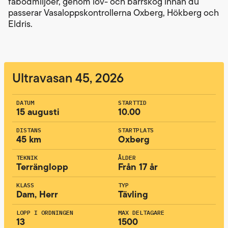
fäbodmiljöer, genom löv- och barrskog innan du
passerar Vasaloppskontrollerna Oxberg, Hökberg och
Eldris.
Ultravasan 45, 2026
DATUM
STARTTID
15 augusti
10.00
DISTANS
STARTPLATS
45 km
Oxberg
TEKNIK
ÅLDER
Terränglopp
Från 17 år
KLASS
TYP
Dam, Herr
Tävling
LOPP I ORDNINGEN
MAX DELTAGARE
13
1500