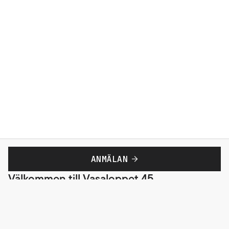
ANMÄLAN
Välkommen till Vasaloppet 45
Din loppdag börjar i Oxberg. Nummerlappen hämtar
du dagen innan i Mora eller på plats i Oxberg före
start. På startplatsen lämnar du ditt bagage med