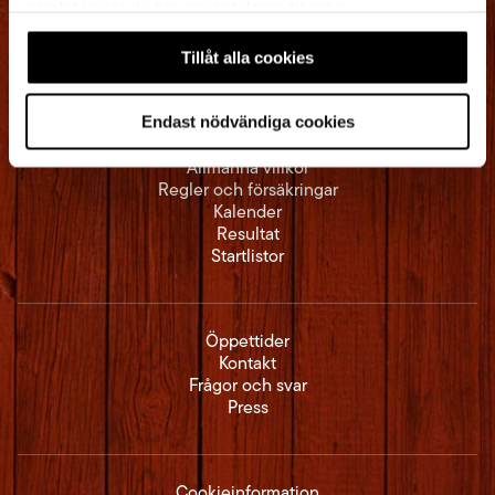
samlat in när du har använt deras tjänster.
Vasaloppets Hus
792 32 Mora
Tel:
0250-392 00
Tillåt alla cookies
info@vasaloppet.se
Endast nödvändiga cookies
Allmänna villkor
Regler och försäkringar
Kalender
Resultat
Startlistor
Öppettider
Kontakt
Frågor och svar
Press
Cookieinformation