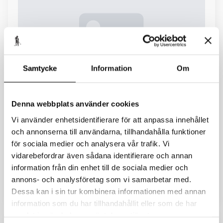
Samtycke
Information
Om
Öppet Spår måndag 90
Denna webbplats använder cookies
Kristin
24 november 2025
Inga kommentarer
Vi använder enhetsidentifierare för att anpassa innehållet
och annonserna till användarna, tillhandahålla funktioner
Välj mellan skejt och klassisk stil och åk hela det
klassiska Vasaloppet. Motionslopp. Fri stil. 90 km. Start
för sociala medier och analysera vår trafik. Vi
i Sälen kl. 07.00–07.40. Målgång i Mora från kl. 11.30.
vidarebefordrar även sådana identifierare och annan
information från din enhet till de sociala medier och
annons- och analysföretag som vi samarbetar med.
READ MORE
Dessa kan i sin tur kombinera informationen med annan
information som du har tillhandahållit eller som de har
samlat in när du har använt deras tjänster.