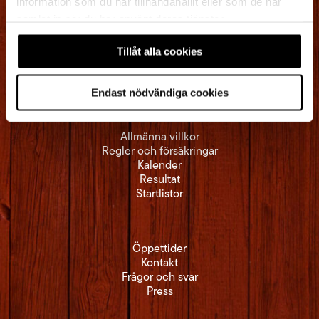
information som du har tillhandahållit eller som de har
samlat in när du har använt deras tjänster.
Vasaloppets Hus
792 32 Mora
Tillåt alla cookies
Tel:
0250-392 00
info@vasaloppet.se
Endast nödvändiga cookies
Allmänna villkor
Regler och försäkringar
Kalender
Resultat
Startlistor
Öppettider
Kontakt
Frågor och svar
Press