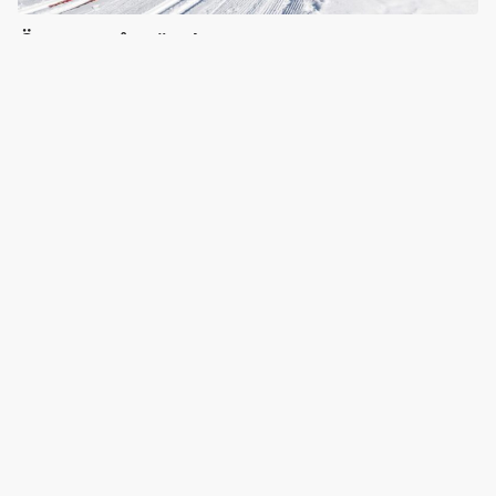
Öppet spår söndag
Åk hela det klassiska Vasaloppet och utmana dig
själv.
ÖPPET SPÅR SÖNDAG
Öppet spår måndag 30