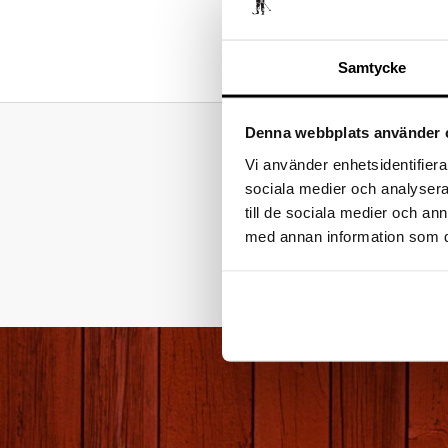
Samtycke
Denna webbplats använder 
Vi använder enhetsidentifierar
Om du bry
sociala medier och analysera 
kontroll.
till de sociala medier och a
transport
med annan information som du 
har rätt a