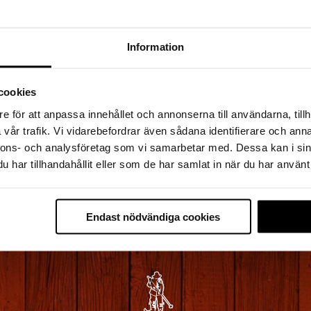
Information
cookies
e för att anpassa innehållet och annonserna till användarna, tillh
ter loppet måste du uppsöka sjukvårdspersonalen vid n
vår trafik. Vi vidarebefordrar även sådana identifierare och anna
 De tar hand om ditt chip, rapporterar brytningen och ordn
nnons- och analysföretag som vi samarbetar med. Dessa kan i sin
 till målet i Mora. Räddnings- och sjukvårdstjänstens funkt
har tillhandahållit eller som de har samlat in när du har använt 
tt ta deltagare av banan om skäl föreligger.
Endast nödvändiga cookies