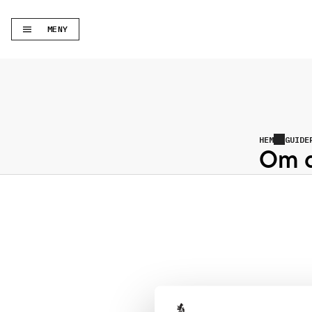
MENY
HEM
GUIDE
Om d