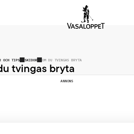
R OCH TIPS
SKIDOR
OM DU TVINGAS BRYTA
u tvingas bryta
ANNONS