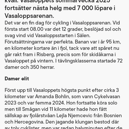
fortsätter nästa helg med 7 000 löpare i
Vasaloppsarenan.
Det var en fin dag för cykling i Vasaloppsarenan. Vid
första start 08.00 var det 12 grader, beslöjad sol och
svag vind vid Vasaloppsstarten i Sälen.
Förutsättningarna var perfekta. Banan var i år 95 km,
en kilometer kortare än i fjol, tack vare att spåret nu
går rakt fram i Risberg, precis som för skidåkarna i
Vasaloppet på vintern. I tävlingsklasserna startade 72
damer och 350 herrar.
Damer elit
Först upp till Vasaloppets högsta punkt efter cirka 3
kilometer var Amanda Bohlin, som vann Cykelvasan
2023 och var femma 2024. Hon fortsatte köra solo
men till Smågan vid 11 kilometer hade hon fått
sällskap av fjolårstvåan Lejla Njemcevic från Bosnien
och Hercegovina. Den jagande klungan bestod där
av tolv cyklister, men var redan halvminuten efter de