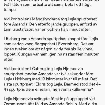
två i täten som fortsatte att samarbeta i ett högt
tempo.
Vid kontrollen i Mångsbodarna tog Lejla spurtpriset
före Amanda. Den efterföljande gruppen, anförd av
Linn Gustafzzon, var en och en halv minut efter.
I Risberg vann Amanda spurtpriset knappt före Lejla
som sedan vann Bergspriset i Evertsberg. Det var
ingen tvekan om att någon av de två skulle vinna
loppet. Klungan var nämligen nu nästan fem minuter
efter.
Vid kontrollen i Oxberg tog Lejla Njemcevic
spurtpriset medan Amanda var två sekunder före
Lejla i Hökberg med 19 kilometer kvar till målet. Det
sista spurtpriset i Eldris tog Lejla. Därmed stod det 4–
4 i spurtpris dem emellan, men vem skulle vinna?
Lejla Njemcevic svängde först in på upploppet vid
Zornmuseet, tätt följd av Amanda Bohlin. Med cirka