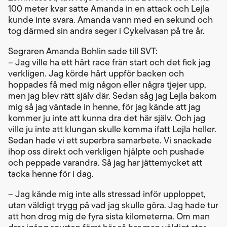
100 meter kvar satte Amanda in en attack och Lejla
kunde inte svara. Amanda vann med en sekund och
tog därmed sin andra seger i Cykelvasan på tre år.
Segraren Amanda Bohlin sade till SVT:
– Jag ville ha ett hårt race från start och det fick jag
verkligen. Jag körde hårt uppför backen och
hoppades få med mig någon eller några tjejer upp,
men jag blev rätt själv där. Sedan såg jag Lejla bakom
mig så jag väntade in henne, för jag kände att jag
kommer ju inte att kunna dra det här själv. Och jag
ville ju inte att klungan skulle komma ifatt Lejla heller.
Sedan hade vi ett superbra samarbete. Vi snackade
ihop oss direkt och verkligen hjälpte och pushade
och peppade varandra. Så jag har jättemycket att
tacka henne för i dag.
– Jag kände mig inte alls stressad inför upploppet,
utan väldigt trygg på vad jag skulle göra. Jag hade tur
att hon drog mig de fyra sista kilometerna. Om man