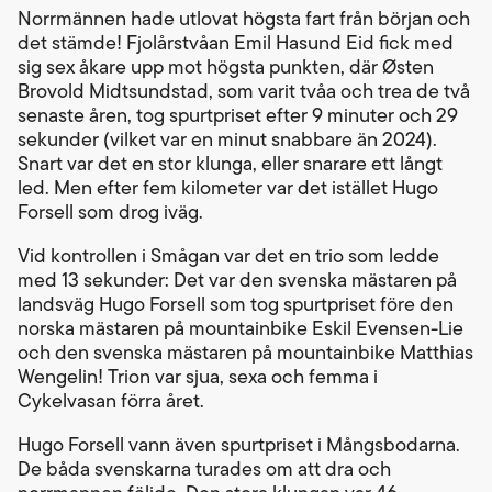
Norrmännen hade utlovat högsta fart från början och
det stämde! Fjolårstvåan Emil Hasund Eid fick med
sig sex åkare upp mot högsta punkten, där Østen
Brovold Midtsundstad, som varit tvåa och trea de två
senaste åren, tog spurtpriset efter 9 minuter och 29
sekunder (vilket var en minut snabbare än 2024).
Snart var det en stor klunga, eller snarare ett långt
led. Men efter fem kilometer var det istället Hugo
Forsell som drog iväg.
Vid kontrollen i Smågan var det en trio som ledde
med 13 sekunder: Det var den svenska mästaren på
landsväg Hugo Forsell som tog spurtpriset före den
norska mästaren på mountainbike Eskil Evensen-Lie
och den svenska mästaren på mountainbike Matthias
Wengelin! Trion var sjua, sexa och femma i
Cykelvasan förra året.
Hugo Forsell vann även spurtpriset i Mångsbodarna.
De båda svenskarna turades om att dra och