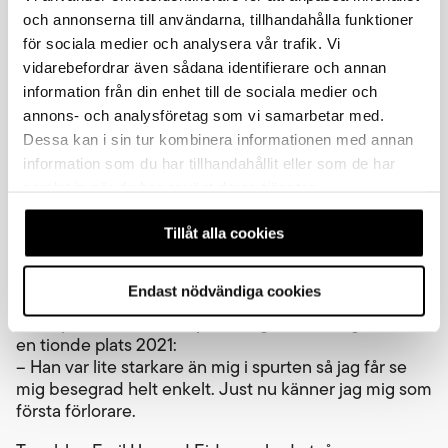
kramp, det var ett par gånger när jag nästan fick
släppa. Men jag är extremt nöjd med att ta den här
och annonserna till användarna, tillhandahålla funktioner
spurten.
för sociala medier och analysera vår trafik. Vi
vidarebefordrar även sådana identifierare och annan
Norrmännen i Team Hunton Hardrocx, där även
information från din enhet till de sociala medier och
Østen kör, tog fem av de sju första platserna:
annons- och analysföretag som vi samarbetar med.
– Vi sa det inför i dag: segern eller ingenting! Vi gick
Dessa kan i sin tur kombinera informationen med annan
för seger i dag. Jag har ju en andraplats och en
information som du har tillhandahållit eller som de har
tredjeplats sedan förut, så självklart hade jag lust att
samlat in när du har använt deras tjänster.
vinna. Men vi sa att vi går all in för den som känner sig
bäst. Och Emil sa på slutet att vi kör för dig, då var
Tillåt alla cookies
det bara att spara krafterna. Utan Emil, om jag hade
varit ensam, hade det inte gått.
Endast nödvändiga cookies
Bästa svensk blev alltså Viktor Lindqvist på
andraplats. Hans bästa placering sedan tidigare var
en tionde plats 2021:
– Han var lite starkare än mig i spurten så jag får se
mig besegrad helt enkelt. Just nu känner jag mig som
första förlorare.