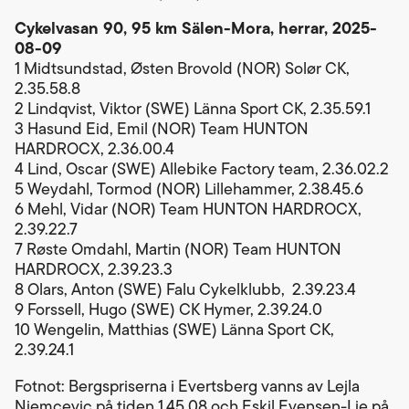
Cykelvasan 90, 95 km Sälen-Mora, herrar, 2025-
08-09
1 Midtsundstad, Østen Brovold (NOR) Solør CK,
2.35.58.8
2 Lindqvist, Viktor (SWE) Länna Sport CK, 2.35.59.1
3 Hasund Eid, Emil (NOR) Team HUNTON
HARDROCX, 2.36.00.4
4 Lind, Oscar (SWE) Allebike Factory team, 2.36.02.2
5 Weydahl, Tormod (NOR) Lillehammer, 2.38.45.6
6 Mehl, Vidar (NOR) Team HUNTON HARDROCX,
2.39.22.7
7 Røste Omdahl, Martin (NOR) Team HUNTON
HARDROCX, 2.39.23.3
8 Olars, Anton (SWE) Falu Cykelklubb, 2.39.23.4
9 Forssell, Hugo (SWE) CK Hymer, 2.39.24.0
10 Wengelin, Matthias (SWE) Länna Sport CK,
2.39.24.1
Fotnot: Bergspriserna i Evertsberg vanns av Lejla
Njemcevic på tiden 1.45.08 och Eskil Evensen-Lie på