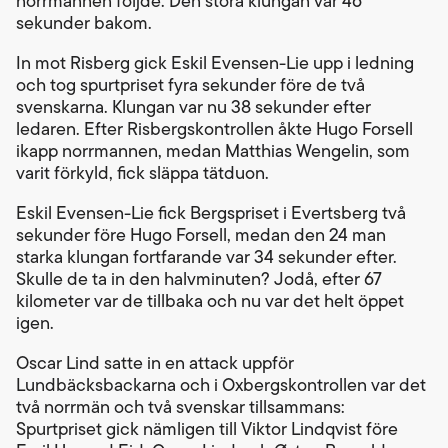
norrmannen följde. Den stora klungan var 46
sekunder bakom.
In mot Risberg gick Eskil Evensen-Lie upp i ledning
och tog spurtpriset fyra sekunder före de två
svenskarna. Klungan var nu 38 sekunder efter
ledaren. Efter Risbergskontrollen åkte Hugo Forsell
ikapp norrmannen, medan Matthias Wengelin, som
varit förkyld, fick släppa tätduon.
Eskil Evensen-Lie fick Bergspriset i Evertsberg två
sekunder före Hugo Forsell, medan den 24 man
starka klungan fortfarande var 34 sekunder efter.
Skulle de ta in den halvminuten? Jodå, efter 67
kilometer var de tillbaka och nu var det helt öppet
igen.
Oscar Lind satte in en attack uppför
Lundbäcksbackarna och i Oxbergskontrollen var det
två norrmän och två svenskar tillsammans:
Spurtpriset gick nämligen till Viktor Lindqvist före