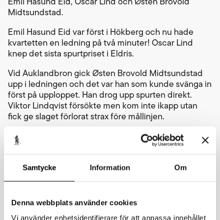
Emil Hasund Eid, Oscar Lind och Østen Brovold
Midtsundstad.
Emil Hasund Eid var först i Hökberg och nu hade
kvartetten en ledning på två minuter! Oscar Lind
knep det sista spurtpriset i Eldris.
Vid Auklandbron gick Østen Brovold Midtsundstad
upp i ledningen och det var han som kunde svänga in
först på upploppet. Han drog upp spurten direkt.
Viktor Lindqvist försökte men kom inte ikapp utan
fick ge slaget förlorat strax före mållinjen.
21-åriga Østen Brovold Midtsundstad har därmed
placeringarna trea, tvåa och etta de tre senaste åren i
Cykelvasan. Inte nog med det, det blev en ny
rekordtid också i Cykelvasan, 2.35.59.
Samtycke
Information
Om
– Jag vet inte vad jag ska säga. Jag kände mig bra
och sa till Emil Hasund Eid att jag kan gå för spurten.
Denna webbplats använder cookies
De sista kilometerna började jag få en ordentlig
Vi använder enhetsidentifierare för att anpassa innehållet