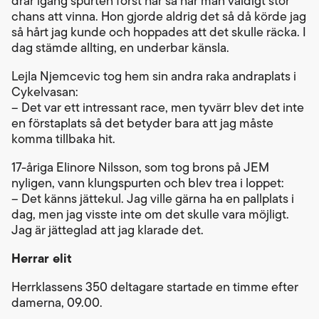
drar igång spurten först här så har man väldigt stor
chans att vinna. Hon gjorde aldrig det så då körde jag
så hårt jag kunde och hoppades att det skulle räcka. I
dag stämde allting, en underbar känsla.
Lejla Njemcevic tog hem sin andra raka andraplats i
Cykelvasan:
– Det var ett intressant race, men tyvärr blev det inte
en förstaplats så det betyder bara att jag måste
komma tillbaka hit.
17-åriga Elinore Nilsson, som tog brons på JEM
nyligen, vann klungspurten och blev trea i loppet:
– Det känns jättekul. Jag ville gärna ha en pallplats i
dag, men jag visste inte om det skulle vara möjligt.
Jag är jätteglad att jag klarade det.
Herrar elit
Herrklassens 350 deltagare startade en timme efter
damerna, 09.00.