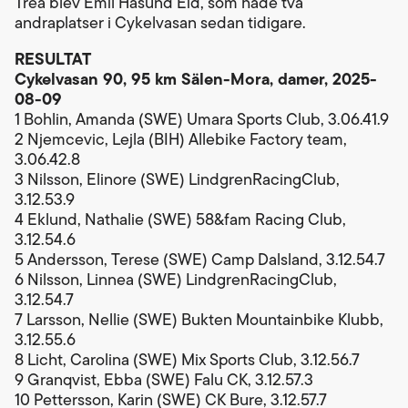
Trea blev Emil Hasund Eid, som hade två
andraplatser i Cykelvasan sedan tidigare.
RESULTAT
Cykelvasan 90, 95 km Sälen-Mora, damer, 2025-
08-09
1 Bohlin, Amanda (SWE) Umara Sports Club, 3.06.41.9
2 Njemcevic, Lejla (BIH) Allebike Factory team,
3.06.42.8
3 Nilsson, Elinore (SWE) LindgrenRacingClub,
3.12.53.9
4 Eklund, Nathalie (SWE) 58&fam Racing Club,
3.12.54.6
5 Andersson, Terese (SWE) Camp Dalsland, 3.12.54.7
6 Nilsson, Linnea (SWE) LindgrenRacingClub,
3.12.54.7
7 Larsson, Nellie (SWE) Bukten Mountainbike Klubb,
3.12.55.6
8 Licht, Carolina (SWE) Mix Sports Club, 3.12.56.7
9 Granqvist, Ebba (SWE) Falu CK, 3.12.57.3
10 Pettersson, Karin (SWE) CK Bure, 3.12.57.7