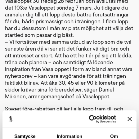
Vasaloppet 30 fredag 26 februari och avslutas med
det 103:e Vasaloppet söndag 7 mars. Ju tidigare du
anmäler dig till ett lopp desto bättre förutsättningar
får du, både prismässigt och i träningen. I flera lopp
har du dessutom i mån av plats möjlighet att välja det
startled som passar dig bäst.
– Vi fortsätter med samma utbud av lopp som de två
senaste åren då vi ser att det funkar väldigt bra och
att intresset är stort. Att ha ett helt år på sig att ladda,
träna och planera – och samtidigt få löpande
inspiration från Vasaloppet i form av bland annat våra
nyhetsbrev – kan vara avgörande för att träningen
faktiskt blir av. Att åka 30, 45 eller 90 kilometer på
skidor kräver sina förberedelser, säger Daniel
Mäkinen, arrangemangschef på Vasaloppet.
Steget före-rabatten gäller i alla lopp fram till och
med fredag 27 mars och därefter justeras priset vid
ytterligare tre tillfällen under året. På vasaloppet.se
finns en tydlig prisöversikt som gör det enkelt att
hitta rätt tillfälle att anmäla sig.
Samtycke
Information
Om