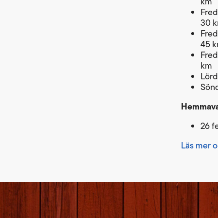
km
Freda
30 
Freda
45 
Freda
km
Lörda
Sönd
Hemmavas
26 f
Läs mer o