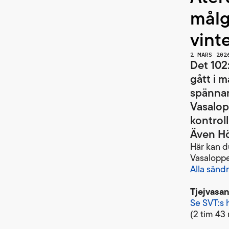
målg
vint
2 MARS 202
Det 102
gått i m
spännan
Vasalopp
kontrol
Även Hö
Här kan du
Vasaloppe
Alla sänd
Tjejvasan
Se SVT:s 
(2 tim 43 