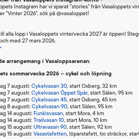
ppets Instagram har vi sparat ”stories” från Vasaloppets v
r ”Vinter 2026”, sök på @vasaloppet!
ill alla lopp i Vasaloppets vintervecka 2027 är öppen! Steg
ll och med 27 mars 2026.
>
e arrangemang i Vasaloppsarenan
:
ets sommarvecka 2026 – cykel och löpning
ag 7 augusti:
Cykelvasan 30
, start Oxberg, 32 km
ag 7 augusti:
Cykelvasan Öppet Spår
, start Sälen, 95 km
ag 7 augusti:
Cykelvasan 45
, start Oxberg, 45 km
ag 8 augusti:
Cykelvasan 90
, start Sälen, 95 km
ag 14 augusti:
Funkisvasan
, start Mora, 4 km
ag 14 augusti:
Trailvasan 10
, start Mora, 10 km
ag 15 augusti:
Ultravasan 90
, start Sälen, 92 km
ag 15 augusti:
Vasastafetten
, löparstafett, tio sträckor, star