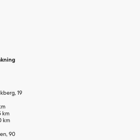
åkning
ökberg, 19
 km
5 km
30 km
len, 90