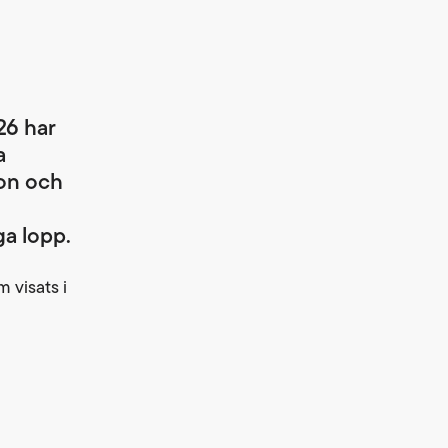
26 har
a
ion och
ga lopp.
m visats i