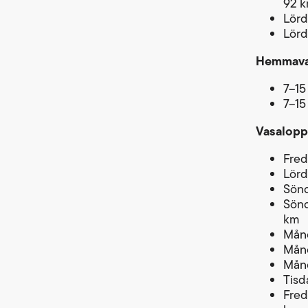
92 
Lörd
Lörd
Hemmavas
7–15
7–15
Vasalopp
Fred
Lörd
Sönd
Sönd
km
Månd
Månd
Månd
Tisd
Fred