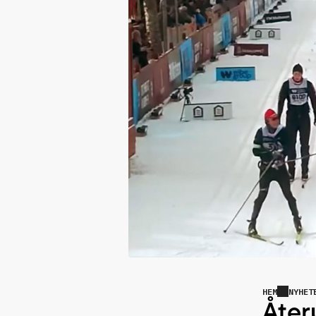
HEM
NYHET
Åter