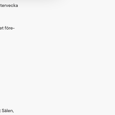
intervecka
et före-
t Sälen,