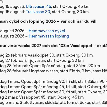
km
ag 15 augusti:
Ultravasan 45
, start Oxberg, 45 km
ag 15 augusti:
Trailvasan 30
, start Oxberg, 30 km
an cykel och löpning 2026 – var och när du vill
 augusti 2026 –
Hemmavasan cykel
 augusti 2026 –
Hemmavasan löpning
ets vintervecka 2027 och det 103:e Vasaloppet – skid
ag 26 februari: Vasaloppet 30, start Oxberg, 30 km
ag 27 februari: Tjejvasan, start Oxberg, 30 km
ag 28 februari: Öppet Spår söndag, start Sälen, 90 km
ag 28 februari: Ungdomsvasan, start Eldris, 9 km, start H
ag 1 mars: Öppet Spår måndag 90, fri stil, start Sälen, 90
ag 1 mars: Öppet Spår måndag 45, fri stil, start Oxberg, 4
ag 1 mars: Öppet Spår måndag 30, fri stil, start Oxberg, 
ag 2 mars: Vasaloppet 45, start Oxberg, 45 km
ag 5 mars: Stafettvasan, skidstafett, fem sträckor, start Sä