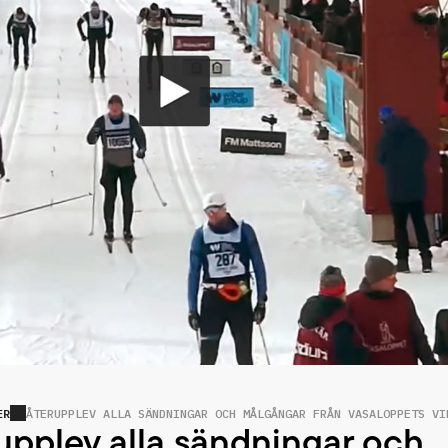
ER
ÅTERUPPLEV ALLA SÄNDNINGAR OCH MÅLGÅNGAR FRÅN VASALOPPETS VI
upplev alla sändningar och