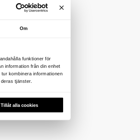
t.TV >
Om
rutom
andahålla funktioner för
n information från din enhet
 tur kombinera informationen
6
deras tjänster.
nes tal,
Tillåt alla cookies