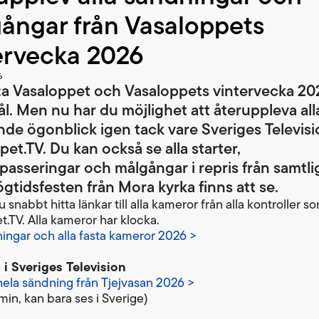
ångar från Vasaloppets
ervecka 2026
6
:a Vasaloppet och Vasaloppets vintervecka 20
ål. Men nu har du möjlighet att återuppleva all
de ögonblick igen tack vare Sveriges Televis
et.TV. Du kan också se alla starter,
lpasseringar och målgångar i repris från samtli
gtidsfesten från Mora kyrka finns att se.
 snabbt hitta länkar till alla kameror från alla kontroller so
t.TV. Alla kameror har klocka.
ningar och alla fasta kameror 2026 >
 i Sveriges Television
hela sändning från Tjejvasan 2026 >
min, kan bara ses i Sverige)