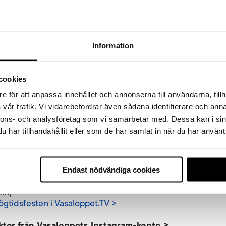
ppet Live Elitsändningen från Vasaloppet 2026 i Vasaloppe
min, kan bara ses i Sverige)
t i Ski Classics Play
Information
onell Vasaloppssändning 2026 >
 i Mora” –
alla målgångar i Vasaloppet.TV
cookies
ångar från alla loppen i Vasaloppets vintervecka 2026 (fö
asalopp skidor i Sälen).
e för att anpassa innehållet och annonserna till användarna, tillh
t.TV >
vår trafik. Vi vidarebefordrar även sådana identifierare och anna
nnons- och analysföretag som vi samarbetar med. Dessa kan i sin
ertider och resultat från Vasaloppets vintervecka 202
har tillhandahållit eller som de har samlat in när du har använt 
>
dsfesten från Mora kyrka 27 februari 2026
 annat kröningen av kranskullan Maja Stefansson och hen
Endast nödvändiga cookies
idstalet av dubbla Vasaloppssegraren Jörgen Aukland.
min)
ögtidsfesten
i
Vasaloppet.TV >
ter från Vasaloppets Instagram-konto >