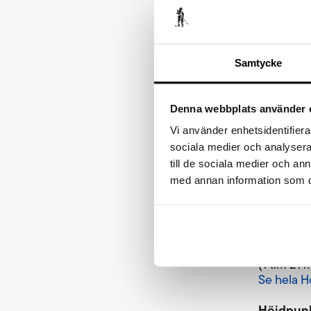
Se Vasalo
(5 tim 44 
Vasaloppe
Samtycke
Internati
”Målgång
Denna webbplats använder 
Alla målg
Barnens V
Vi använder enhetsidentifierar
Vasaloppe
sociala medier och analysera 
till de sociala medier och a
Alla pass
med annan information som du 
Resultat 
Se Högti
Med bland
samt högt
(1 tim 21 
Se hela H
Höjdpunk