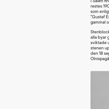
I Sälen fi
restes 19
som enlig
”Gustaf E
gammal o
Stenblock
alla byar
sviktade 
stenen up
den 18 se
Olnispagå