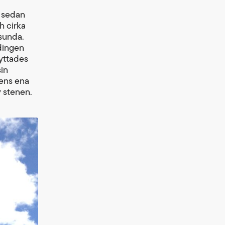
n sedan
h cirka
esunda.
dingen
lyttades
sin
kens ena
v stenen.