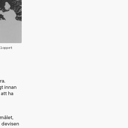
aloppet
ra.
gt innan
 att ha
målet,
a devisen