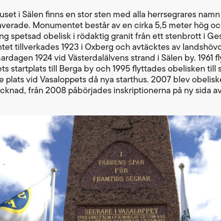
huset i Sälen finns en stor sten med alla herrsegrares nam
averade. Monumentet består av en cirka 5,5 meter hög oc
ng spetsad obelisk i rödaktig granit från ett stenbrott i G
t tillverkades 1923 i Oxberg och avtäcktes av landshöv
dagen 1924 vid Västerdalälvens strand i Sälen by. 1961 f
s startplats till Berga by och 1995 flyttades obelisken till 
 plats vid Vasaloppets då nya starthus. 2007 blev obelis
tecknad, från 2008 påbörjades inskriptionerna på ny sida a