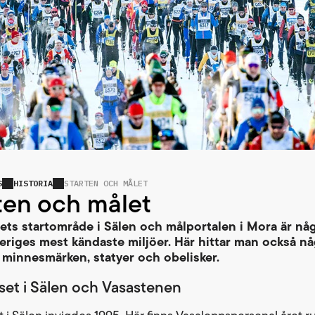
S
HISTORIA
STARTEN OCH MÅLET
ten och målet
ets startområde i Sälen och målportalen i Mora är någ
veriges mest kändaste miljöer. Här hittar man också nå
minnesmärken, statyer och obelisker.
set i Sälen och Vasastenen