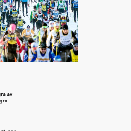
ra av
gra