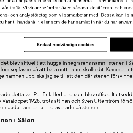
e för att anpassa innehållet och annonserna till användarna, tillh
vår trafik. Vi vidarebefordrar även sådana identifierare och anna
nnons- och analysföretag som vi samarbetar med. Dessa kan i sin
har tillhandahållit eller som de har samlat in när du har använt 
Endast nödvändiga cookies
med segrarnas namn vid Vasaloppsstarten
 det blev aktuellt att hugga in segrarens namn i stenen i S
dom sej fasen på att bara mitt namn skulle dit. Kommer in
e namnen upp, ska jag se till att den där stenen försvinner
ade detta var Per Erik Hedlund som blev officiellt utsedd t
v Vasaloppet 1928, trots att han och Sven Utterström försö
en båda namnen är ingraverade på stenen!
nen i Sälen