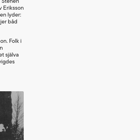
n. Stenen
v Eriksson
en lyder:
ljer båd
n. Folk i
en
t själva
vigdes