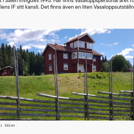
t i Sälen invigdes 1995. Här finns Vasaloppspersonal året r
lens IF sitt kansli. Det finns även en liten Vasaloppsutställn
.
 i Sälen