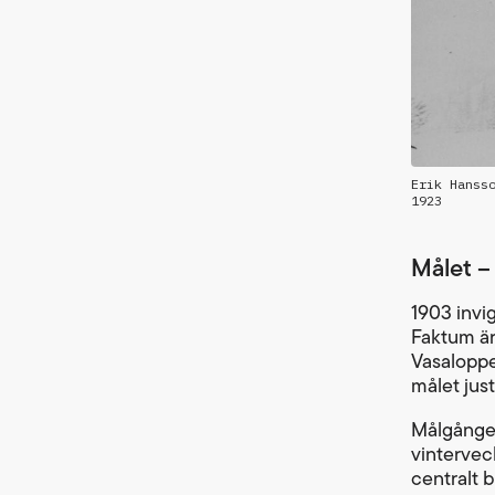
Erik Hanss
1923
Målet – 
1903 invi
Faktum är
Vasaloppe
målet just
Målgången
vintervec
centralt 