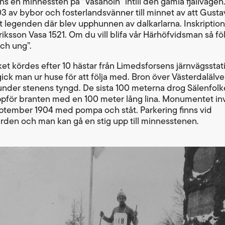
nns en minnessten på ”Vasaholn” intill den gamla fjällväge
03 av bybor och fosterlandsvänner till minnet av att Gusta
t legenden där blev upphunnen av dalkarlarna. Inskription
riksson Vasa 1521. Om du vill blifa vår Härhöfvidsman så fö
ch ung”.
et kördes efter 10 hästar från Limedsforsens järnvägsstatio
 gick man ur huse för att följa med. Bron över Västerdalälv
under stenens tyngd. De sista 100 meterna drog Sälenfolke
pför branten med en 100 meter lång lina. Monumentet in
ptember 1904 med pompa och ståt. Parkering finns vid
rden och man kan gå en stig upp till minnesstenen.