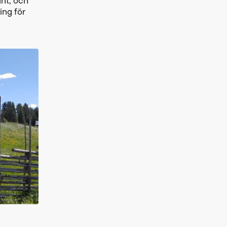
unt, och
ing för