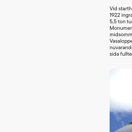
Vid start
1922 ingr
5,5 ton tu
Monumente
midsommar
Vasaloppet
nuvarande
sida full