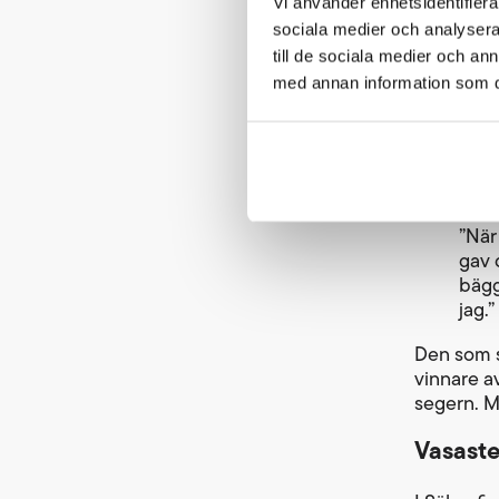
Vi använder enhetsidentifierar
sociala medier och analysera 
till de sociala medier och a
med annan information som du 
Obelisken 
”När
gav 
bägg
jag.”
Den som s
vinnare a
segern. M
Vasaste