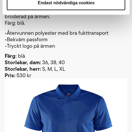
Pikétröja i funktionell återvunnen polyester med
Endast nödvändiga cookies
bekväm passform. Vasaloppsveteranernas logga
broderad på ärmen.
Färg: blå.
•Återvunnen polyester med bra fukttransport
•Bekväm passform
•Tryckt logo på ärmen
Färg:
blå
Storlekar, dam:
36, 38, 40
Storlekar, herr:
S, M, L, XL
Pris:
530 kr