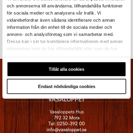
nummerlappen.
och annonserna till användarna, tillhandahålla funktioner
Mina sidor
för sociala medier och analysera vår trafik. Vi
vidarebefordrar även sådana identifierare och annan
information från din enhet till de sociala medier och
Sidan uppdaterades: 4 augusti 2026
annons- och analysföretag som vi samarbetar med.
Dessa kan i sin tur kombinera informationen med annan
information som du har tillhandahållit eller som de har
samlat in när du har använt deras tjänster.
Tillåt alla cookies
Endast nödvändiga cookies
Vasaloppets Hus
792 32 Mora
Tel:
0250-392 00
info@vasaloppet.se