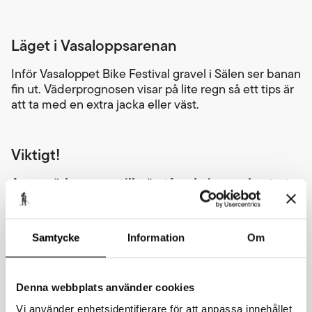
Läget i Vasaloppsarenan
Inför Vasaloppet Bike Festival gravel i Sälen ser banan
fin ut. Väderprognosen visar på lite regn så ett tips är
att ta med en extra jacka eller väst.
Viktigt!
Ange nödnummer till närstående innan du startar
ditt lopp.
Inför ditt lopp, gå ni på Mina sidor och fyll i namn och
nummer till den person som vi kan kontakta om
Samtycke
Information
Om
något skulle hända dig. Tidigare fanns informationen
på nummerlappen, men nu gäller digital registrering.
Undantaget är Vasastafetten, Vasaloppet Bike
Denna webbplats använder cookies
Festival gravel och Vasaloppet Bike Festival XCC
ungdom där du fyller i dina uppgifter på
Vi använder enhetsidentifierare för att anpassa innehållet