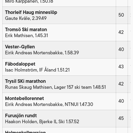
Miro Karppanen, 1.50.18
Thorleif Haug minneslöp
50
2
Gaute Kvåle, 2.39.49
Tromsö Ski maraton
42
1
Erik Mathisen, 1.45.31
Vester-Gyllen
40
1
Eirik Andreas Mortensbakke, 1.58.39
Fäbodaloppet
43
1
Isac Holmström, IF Åland 1.51.21
Trysil SKi marathon
42
1
Runas Skaug Mathisen, Lager 157 ski team 1.48.51
Montebellorennet
40
1
Eirik Andreas Mortensbakke, NTNUI 1.47.30
Furusjön rundt
45
2
Haakon Holden, Bjerke IL Ski 1.57.52
Holmenkollmarsjen