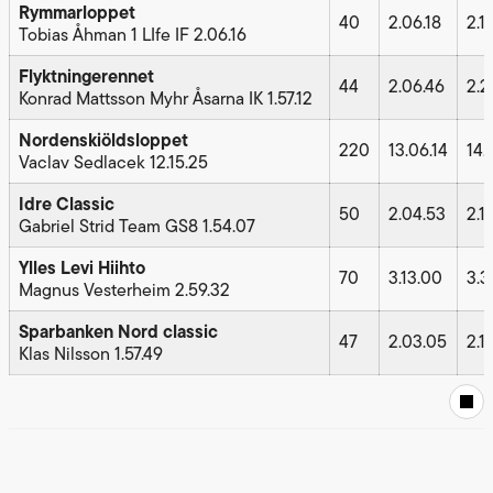
Rymmarloppet
40
2.06.18
2.1
Tobias Åhman 1 LIfe IF 2.06.16
Flyktningerennet
44
2.06.46
2.2
Konrad Mattsson Myhr Åsarna IK 1.57.12
Nordenskiöldsloppet
220
13.06.14
14.
Vaclav Sedlacek 12.15.25
Idre Classic
50
2.04.53
2.1
Gabriel Strid Team GS8 1.54.07
Ylles Levi Hiihto
70
3.13.00
3.3
Magnus Vesterheim 2.59.32
Sparbanken Nord classic
47
2.03.05
2.1
Klas Nilsson 1.57.49