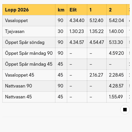
Lopp 2026
km
Elit
1
2
3
Vasaloppet
90
4.34.40
5.12.40
5.42.04
6
Tjejvasan
30
1.30.23
1.35.22
1.40.00
1
Öppet Spår söndag
90
4.34.57
4.54.47
5.13.30
5
Öppet Spår måndag 90
90
–
–
4.59.20
5
Öppet Spår måndag 45
45
–
–
–
2
Vasaloppet 45
45
–
2.16.27
2.28.45
2
Nattvasan 90
90
–
–
4.28.57
5
Nattvasan 45
45
–
–
1.55.49
2