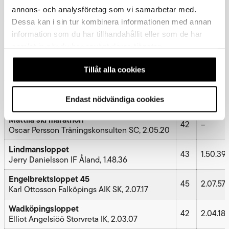
Åsarna ski marathon
47
2.17.34
annons- och analysföretag som vi samarbetar med.
Eddie Pettersson Åsarna IK, 2.14.36
Dessa kan i sin tur kombinera informationen med annan
Billingens långlopp elit
information som du har tillhandahållit eller som de har
40
1.46.47
Oskar Flygare Offerdals SK, 1.43.17
samlat in när du har använt deras tjänster.
Billingens långlopp motion
40
–
Tillåt alla cookies
Alexander Mebius Umara SC, 2.06.52
OrsaGrönklitt ski marathon
42
1.53.38
Viktor Norberg Falun-Borlänge SK, 1.50.50
Endast nödvändiga cookies
Mattila ski marathon
42
–
Oscar Persson Träningskonsulten SC, 2.05.20
Lindmansloppet
43
1.50.39
Jerry Danielsson IF Åland, 1.48.36
Engelbrektsloppet 45
45
2.07.57
Karl Ottosson Falköpings AIK SK, 2.07.17
Wadköpingsloppet
42
2.04.18
Elliot Angelsiöö Storvreta IK, 2.03.07