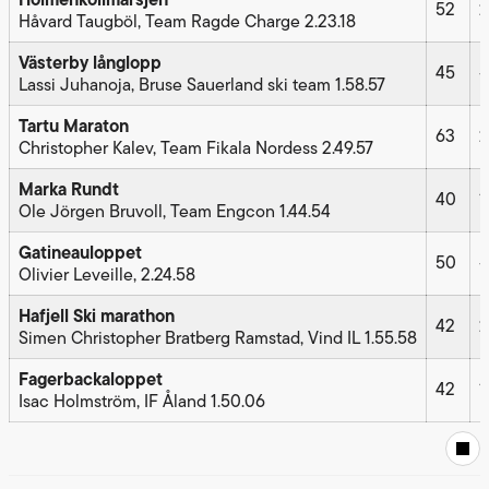
52
2
Håvard Taugböl, Team Ragde Charge 2.23.18
Västerby långlopp
45
–
Lassi Juhanoja, Bruse Sauerland ski team 1.58.57
Tartu Maraton
63
2
Christopher Kalev, Team Fikala Nordess 2.49.57
Marka Rundt
40
1
Ole Jörgen Bruvoll, Team Engcon 1.44.54
Gatineauloppet
50
–
Olivier Leveille, 2.24.58
Hafjell
Ski marathon
42
2
Simen Christopher Bratberg Ramstad, Vind IL 1.55.58
Fagerbackaloppet
42
1
Isac Holmström, IF Åland 1.50.06