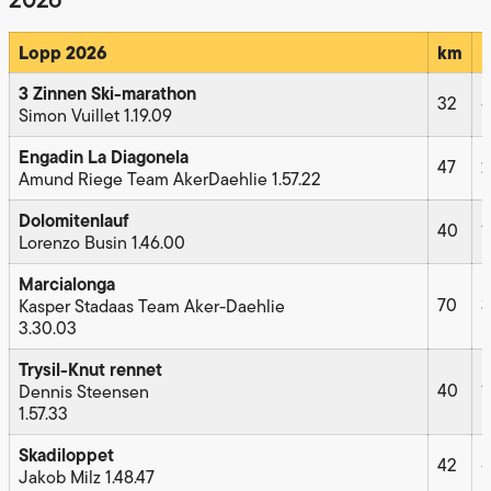
Lopp 2026
km
E
3 Zinnen Ski-marathon
32
–
Simon Vuillet 1.19.09
Engadin La Diagonela
47
2
Amund Riege Team AkerDaehlie 1.57.22
Dolomitenlauf
40
1
Lorenzo Busin 1.46.00
Marcialonga
70
3
Kasper Stadaas Team Aker-Daehlie
3.30.03
Trysil-Knut rennet
40
1
Dennis Steensen
1.57.33
Skadiloppet
42
–
Jakob Milz 1.48.47