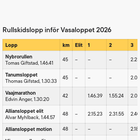
Rullskidslopp inför Vasaloppet 2026
Lopp
km
Elit
1
2
3
Nybrorullen
45
–
–
–
2.23
Tomas Giftstad, 1.46.41
Tanumsloppet
45
–
–
–
2.00
Thomas Gifstad, 1.30.33
Vaajmarathon
42
1.46.39
1.55.24
2.08
Edvin Anger, 1.30.20
Alliansloppet elit
48
–
2.15.23
2.31.55
2.40
Alvar Myhlback, 1.44.57
Alliansloppet motion
48
–
–
–
2.18