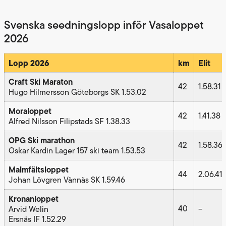
Svenska seedningslopp inför Vasaloppet
2026
Lopp 2026
km
Elit
Craft Ski Maraton
42
1.58.31
Hugo Hilmersson Göteborgs SK 1.53.02
Moraloppet
42
1.41.38
Alfred Nilsson Filipstads SF 1.38.33
OPG Ski marathon
42
1.58.36
Oskar Kardin Lager 157 ski team 1.53.53
Malmfältsloppet
44
2.06.41
Johan Lövgren Vännäs SK 1.59.46
Kronanloppet
40
–
Arvid Welin
Ersnäs IF 1.52.29