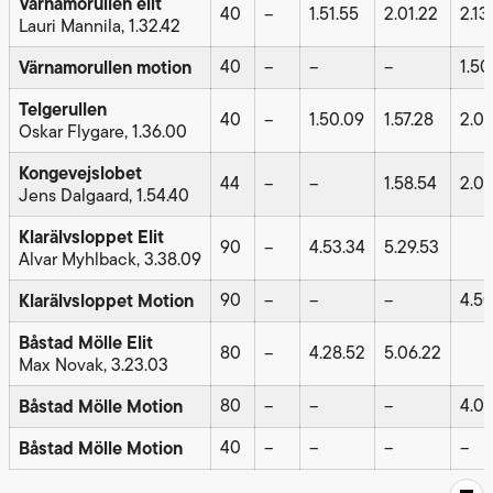
Värnamorullen elit
40
–
1.51.55
2.01.22
2.13
Lauri Mannila, 1.32.42
Värnamorullen motion
40
–
–
–
1.50
Telgerullen
40
–
1.50.09
1.57.28
2.07
Oskar Flygare, 1.36.00
Kongevejslobet
44
–
–
1.58.54
2.07
Jens Dalgaard, 1.54.40
Klarälvsloppet Elit
90
–
4.53.34
5.29.53
Alvar Myhlback, 3.38.09
Klarälvsloppet Motion
90
–
–
–
4.50
Båstad Mölle Elit
80
–
4.28.52
5.06.22
Max Novak, 3.23.03
Båstad Mölle Motion
80
–
–
–
4.00
Båstad Mölle Motion
40
–
–
–
–