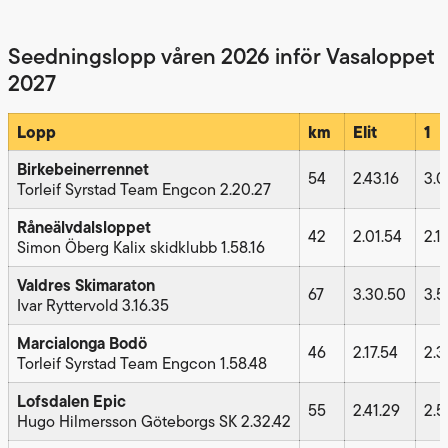
Seedningslopp våren 2026 inför Vasaloppet
2027
Lopp
km
Elit
1
Birkebeinerrennet
54
2.43.16
3.0
Torleif Syrstad Team Engcon 2.20.27
Råneälvdalsloppet
42
2.01.54
2.1
Simon Öberg Kalix skidklubb 1.58.16
Valdres Skimaraton
67
3.30.50
3.5
Ivar Ryttervold 3.16.35
Marcialonga Bodö
46
2.17.54
2.3
Torleif Syrstad Team Engcon 1.58.48
Lofsdalen Epic
55
2.41.29
2.5
Hugo Hilmersson Göteborgs SK 2.32.42