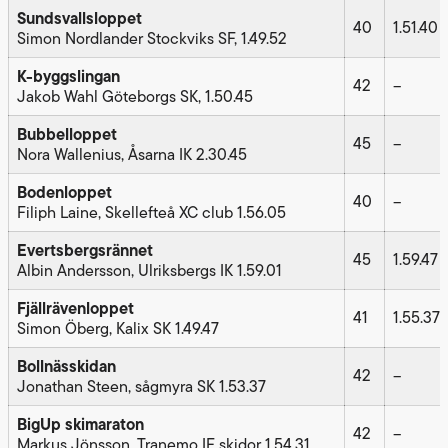
Sundsvallsloppet
40
1.51.40
Simon Nordlander Stockviks SF, 1.49.52
K-byggslingan
42
–
Jakob Wahl Göteborgs SK, 1.50.45
Bubbelloppet
45
–
Nora Wallenius, Åsarna IK 2.30.45
Bodenloppet
40
–
Filiph Laine, Skellefteå XC club 1.56.05
Evertsbergsrännet
45
1.59.47
Albin Andersson, Ulriksbergs IK 1.59.01
Fjällrävenloppet
41
1.55.37
Simon Öberg, Kalix SK 1.49.47
Bollnässkidan
42
–
Jonathan Steen, sågmyra SK 1.53.37
BigUp skimaraton
42
–
Markus Jönsson, Tranemo IF skidor 1.54.31