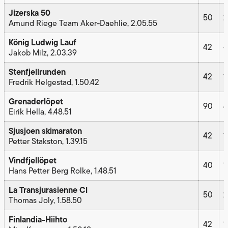
Jizerska 50
50
2
Amund Riege Team Aker-Daehlie, 2.05.55
König Ludwig Lauf
42
–
Jakob Milz, 2.03.39
Stenfjellrunden
42
1
Fredrik Helgestad, 1.50.42
Grenaderlöpet
90
4
Eirik Hella, 4.48.51
Sjusjoen skimaraton
42
1
Petter Stakston, 1.39.15
Vindfjellöpet
40
1
Hans Petter Berg Rolke, 1.48.51
La Transjurasienne Cl
50
2
Thomas Joly, 1.58.50
Finlandia-Hiihto
42
1