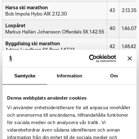
Harsa ski marathon
43
2.13.35
Bob Impola Hybo AIK 2.12.30
Lospåret
40
1.46.07
Markus Hallén Johansson Offerdals SK 1.42.55
Byggdialog ski marathon
42
1.48.42
Adrian Lundberg SK Bore 1.47.23
ICA-loppet
40
–
Jerry Danielsson IF Åland 1.47.04
Samtycke
Information
Om
Lövhultsloppet
40
–
Wictor Magnusson Broder
Nybro skidklubb 1.46.01
Denna webbplats använder cookies
Västgötaloppet Classic
42
1.45.02
Vi använder enhetsidentifierare för att anpassa innehållet
Malte Jutterdal Falun-Borlänge SK, 1.38.08
och annonserna till användarna, tillhandahålla funktioner
Camp Ripan-loppet
för sociala medier och analysera vår trafik. Vi
42
2.12.43
Daniel Larsson Gällivare EC, 2.11.26
vidarebefordrar även sådana identifierare och annan
information från din enhet till de sociala medier och