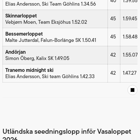
40
1.39.55
Elias Andersson, Ski Team Göhlins 1.34.56
Skinnarloppet
45
1.59.45
Vebjørn Moen, Team Eksjöhus 1.52.02
Bessemerloppet
45
1.58.48
Malte Jutterdal, Falun-Borlänge SK 1.50.41
Andörjan
42
1.55.07
Simon Öberg, Kalix SK 1.49.05
Tranemo midnight ski
42
1.47.27
Elias Andersson, Ski team Göhlins 1.42.33
Utländska seedningslopp inför Vasaloppet
2026