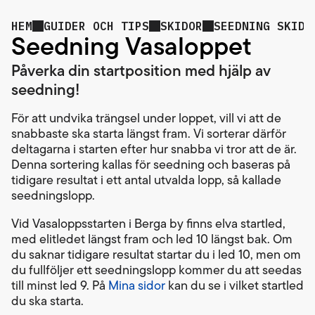
HEM
GUIDER OCH TIPS
SKIDOR
SEEDNING SKIDO
Seedning Vasaloppet
Påverka din startposition med hjälp av
seedning!
För att undvika trängsel under loppet, vill vi att de
snabbaste ska starta längst fram. Vi sorterar därför
deltagarna i starten efter hur snabba vi tror att de är.
Denna sortering kallas för seedning och baseras på
tidigare resultat i ett antal utvalda lopp, så kallade
seedningslopp.
Vid Vasaloppsstarten i Berga by finns elva startled,
med elitledet längst fram och led 10 längst bak. Om
du saknar tidigare resultat startar du i led 10, men om
du fullföljer ett seedningslopp kommer du att seedas
till minst led 9. På
Mina sidor
kan du se i vilket startled
du ska starta.