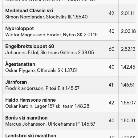
Medelpad Classic ski
42
2.01.11
Simon Nordlander, Stockviks IK 1.56.40
Nybroloppet
40
2.03.18
Wictor Magnusson Broder, Nybro SK 2.01.15
Engelbrektsloppet 60
60
2.52.13
Johannes Eklöf, Ski team Göhlins 2.38.05
Ågestanatten
40
1.42.45
Oskar Flygare, Offerdals SK 1.37.51
Järnforan
41
1.46.51
Fredrik andersson, Piteå Elit 1.45.57
Haldo Hanssons minne
42
1.56.07
Oskar Kardin, Lager 157 ski team 1.48.28
Borås ski marathon
40
1.50.31
Marcus Johansson, Ulricehamns IF 1.46.57
Landsbro ski marathon