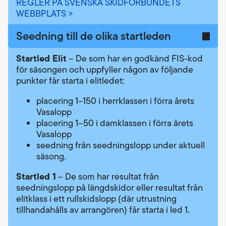
REGLER PÅ SVENSKA SKIDFÖRBUNDETS
WEBBPLATS >
Seedning till de olika startleden
Startled Elit
– De som har en godkänd FIS-kod
för säsongen och uppfyller någon av följande
punkter får starta i elitledet:
placering 1–150 i herrklassen i förra årets
Vasalopp
placering 1–50 i damklassen i förra årets
Vasalopp
seedning från seedningslopp under aktuell
säsong.
Startled 1
– De som har resultat från
seedningslopp på längdskidor eller resultat från
elitklass i ett rullskidslopp (där utrustning
tillhandahålls av arrangören) får starta i led 1.