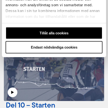
annons- och analysföretag som vi samarbetar med.
Del 9 – Översikt
Dessa kan i sin tur kombinera informationen med annan
information som du har tillhandahållit eller som de har
Vasaloppsarenan
samlat in när du har använt deras tjänster.
Redo för nästa resa i Grundkurs? Vi ger oss ut i
arenan!
Tillåt alla cookies
Endast nödvändiga cookies
Del 10 – Starten