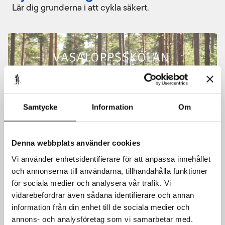
Lär dig grunderna i att cykla säkert.
Samtycke
Information
Om
Denna webbplats använder cookies
Vi använder enhetsidentifierare för att anpassa innehållet
och annonserna till användarna, tillhandahålla funktioner
Del 4 – Vasaloppsskolan
för sociala medier och analysera vår trafik. Vi
cykelträning och teknik
vidarebefordrar även sådana identifierare och annan
information från din enhet till de sociala medier och
Konsten att välja rätt cykel.
annons- och analysföretag som vi samarbetar med.