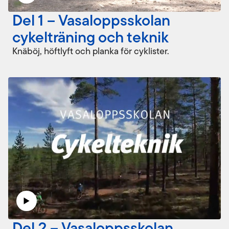
Del 1 – Vasaloppsskolan
cykelträning och teknik
Knäböj, höftlyft och planka för cyklister.
Del 2 – Vasaloppsskolan