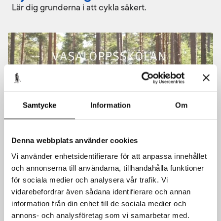
Lär dig grunderna i att cykla säkert.
Samtycke
Information
Om
Denna webbplats använder cookies
Vi använder enhetsidentifierare för att anpassa innehållet
och annonserna till användarna, tillhandahålla funktioner
Del 4 – Vasaloppsskolan
för sociala medier och analysera vår trafik. Vi
cykelträning och teknik
vidarebefordrar även sådana identifierare och annan
information från din enhet till de sociala medier och
Konsten att välja rätt cykel.
annons- och analysföretag som vi samarbetar med.