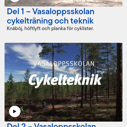
Del 1 – Vasaloppsskolan
cykelträning och teknik
Knäböj, höftlyft och planka för cyklister.
Del 2 – Vasaloppsskolan